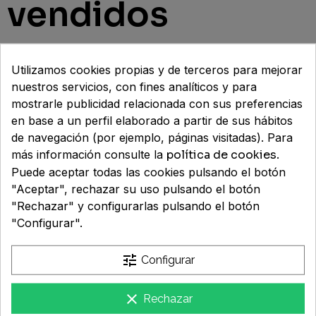
vendidos
Nuestros bestsellers de parafarmacia. Productos
Utilizamos cookies propias y de terceros para mejorar
probados y recomendados por miles de clientes
nuestros servicios, con fines analíticos y para
satisfechos. Cuida tu salud y bienestar con lo mejor.
mostrarle publicidad relacionada con sus preferencias
¡Compra ahora con envío rápido!
en base a un perfil elaborado a partir de sus hábitos
de navegación (por ejemplo, páginas visitadas). Para
más información consulte la
política de cookies
.
Puede aceptar todas las cookies pulsando el botón
"Aceptar", rechazar su uso pulsando el botón
"Rechazar" y configurarlas pulsando el botón
"Configurar".
tune
Configurar
clear
Rechazar