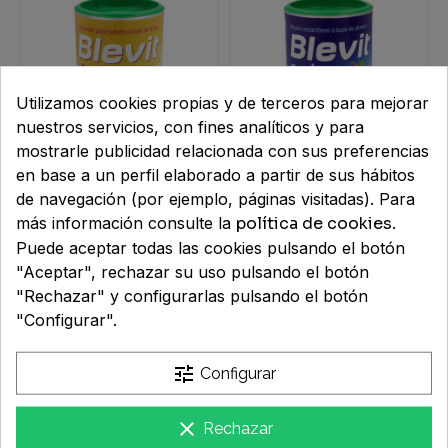
HÍGADO Y DETOX
SALUD MASCULINA
PSORIASIS
REGENERADORAS
SENSIBLES
LABIOS
PANES
CUIDADO OCULAR
SENSIBILIDAD SOLAR
PORTA CHUPETES
NERVIOSO
SUDORACIÓN EXCESIVA
RESPIRACIÓN
SALUD NEUROLÓGICA Y COGNITIVA
SECO Y ESTROPEADO
TRATAMIENTOS ESPECIALES
LIMPIEZA
TOALLITAS
PROTECCIÓN SOLAR
VAJILLAS Y CUBIERTOS
OIDOS
VERRUGAS Y CALLOS
RUIDO Y AGUA
Utilizamos cookies propias y de terceros para mejorar
nuestros servicios, con fines analíticos y para
SALUD OCULAR
TÓNICOS
MAQUILLAJE
OJOS
mostrarle publicidad relacionada con sus preferencias
en base a un perfil elaborado a partir de sus hábitos
SUEÑO,ESTRÉS Y ÁNIMO
PIEL
BLEVIT L 1 ENVASE 150 g
BLEVIT NOCHES FELICES
de navegación (por ejemplo, páginas visitadas). Para
1 BOTE 150 g
más información consulte la
política de cookies
.
VITAMINAS Y MINERALES
RESPIRATORIO
Puede aceptar todas las cookies pulsando el botón
13,95 €
13,95 €
"Aceptar", rechazar su uso pulsando el botón
URINARIO
Mostrando 2 de 2 artículos
"Rechazar" y configurarlas pulsando el botón
"Configurar".
tune
Configurar
Farmacia Macías
clear
Rechazar
Ldo. José Carlos Macías Infante (colegiado nº 776)