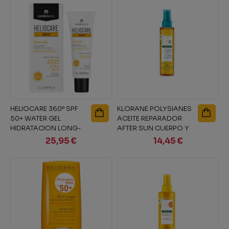
HELIOCARE 360º SPF
KLORANE POLYSIANES
50+ WATER GEL
ACEITE REPARADOR
HIDRATACION LONG-
AFTER SUN CUERPO Y
LASTING PROTECTOR...
ROSTRO 1...
25,95 €
14,45 €