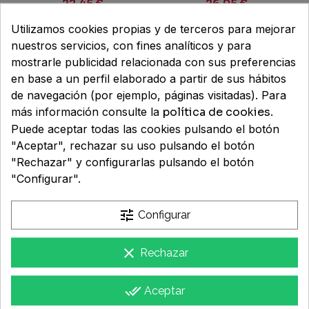
300 ML
22,45 €
26,95 €
Utilizamos cookies propias y de terceros para mejorar
-25%
nuestros servicios, con fines analíticos y para
mostrarle publicidad relacionada con sus preferencias
en base a un perfil elaborado a partir de sus hábitos
de navegación (por ejemplo, páginas visitadas). Para
más información consulte la
política de cookies
.
Puede aceptar todas las cookies pulsando el botón
"Aceptar", rechazar su uso pulsando el botón
"Rechazar" y configurarlas pulsando el botón
ISDIN
CAPITAL SOLEIL UV AGE
"Configurar".
FOTOPROTECTOR GEL
FLUIDO SPF 50+ 1
CREAM SPF 50 1 TUBO
FRASCO 50 ML
tune
Configurar
250 ml
25,95 €
14,96 €
19,95 €
clear
Rechazar
-15%
done_all
Aceptar