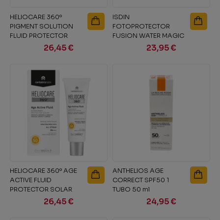
HELIOCARE 360º
ISDIN
PIGMENT SOLUTION
FOTOPROTECTOR
FLUID PROTECTOR
FUSION WATER MAGIC
SOLAR PROTEGE...
1 FRASCO 50 ml
26,45 €
23,95 €
HELIOCARE 360º AGE
ANTHELIOS AGE
ACTIVE FLUID
CORRECT SPF50 1
PROTECTOR SOLAR
TUBO 50 ml
PROTEGE REPARA Y...
26,45 €
24,95 €