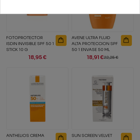
FOTOPROTECTOR
AVENE ULTRA FLUID
ISDIN INVISIBLE SPF 50 1
ALTA PROTECCION SPF
STICK 10 G
50 1 ENVASE 50 ML
18,95 €
18,91 €
22,25 €
ANTHELIOS CREMA
SUN SCREEN VELVET