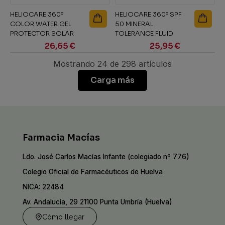
HELIOCARE 360º
HELIOCARE 360º SPF
COLOR WATER GEL
50 MINERAL
PROTECTOR SOLAR
TOLERANCE FLUID
SPF 50+ 1 ENVASE 50...
PROTECTOR SOLAR 1...
26,65 €
25,95 €
Mostrando 24 de 298 artículos
Carga más
Farmacia Macías
Ldo. José Carlos Macías Infante (colegiado nº 776)
Colegio Oficial de Farmacéuticos de Huelva
NICA: 22484
Av. Andalucía, 29 21100 Punta Umbría (Huelva)
Cómo llegar