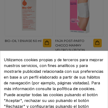
HÍGADO Y DETOX
SALUD MASCULINA
PSORIASIS
REGENERADORAS
SENSIBLES
LABIOS
PANES
CUIDADO OCULAR
SENSIBILIDAD SOLAR
PORTA CHUPETES
NERVIOSO
SUDORACIÓN EXCESIVA
RESPIRACIÓN
SALUD NEUROLÓGICA Y COGNITIVA
SECO Y ESTROPEADO
TRATAMIENTOS ESPECIALES
LIMPIEZA
TOALLITAS
PROTECCIÓN SOLAR
VAJILLAS Y CUBIERTOS
OIDOS
VERRUGAS Y CALLOS
RUIDO Y AGUA
SALUD OCULAR
TÓNICOS
MAQUILLAJE
OJOS
BIO-OIL 1 ENVASE 60 ml
FAJA POST-PARTO
SUEÑO,ESTRÉS Y ÁNIMO
PIEL
CHICCO MAMMY
VELCRO SUJECION
VITAMINAS Y MINERALES
RESPIRATORIO
EXTRA MEDIUM
10,45 €
28,95 €
Utilizamos cookies propias y de terceros para mejorar
nuestros servicios, con fines analíticos y para
URINARIO
mostrarle publicidad relacionada con sus preferencias
en base a un perfil elaborado a partir de sus hábitos
de navegación (por ejemplo, páginas visitadas). Para
más información consulte la
política de cookies
.
Puede aceptar todas las cookies pulsando el botón
"Aceptar", rechazar su uso pulsando el botón
"Rechazar" y configurarlas pulsando el botón