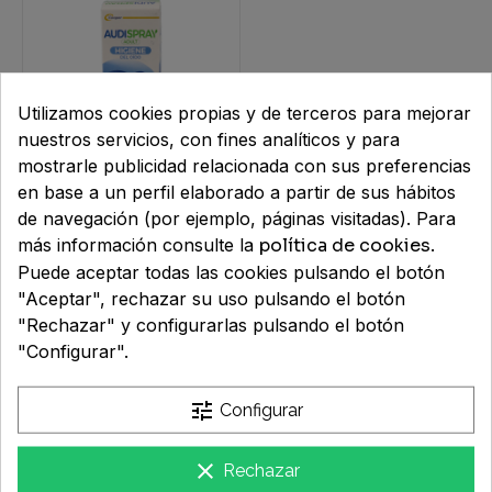
HÍGADO Y DETOX
SALUD MASCULINA
PSORIASIS
REGENERADORAS
SENSIBLES
LABIOS
PANES
CUIDADO OCULAR
SENSIBILIDAD SOLAR
PORTA CHUPETES
NERVIOSO
SUDORACIÓN EXCESIVA
RESPIRACIÓN
SALUD NEUROLÓGICA Y COGNITIVA
SECO Y ESTROPEADO
TRATAMIENTOS ESPECIALES
LIMPIEZA
TOALLITAS
PROTECCIÓN SOLAR
VAJILLAS Y CUBIERTOS
OIDOS
VERRUGAS Y CALLOS
RUIDO Y AGUA
Utilizamos cookies propias y de terceros para mejorar
nuestros servicios, con fines analíticos y para
SALUD OCULAR
TÓNICOS
MAQUILLAJE
OJOS
mostrarle publicidad relacionada con sus preferencias
en base a un perfil elaborado a partir de sus hábitos
SUEÑO,ESTRÉS Y ÁNIMO
PIEL
AUDISPRAY ADULT
de navegación (por ejemplo, páginas visitadas). Para
LIMPIEZA OIDOS 1
más información consulte la
política de cookies
.
VITAMINAS Y MINERALES
RESPIRATORIO
ENVASE 50 ml
Puede aceptar todas las cookies pulsando el botón
9,65 €
"Aceptar", rechazar su uso pulsando el botón
URINARIO
Mostrando 1 de 1 artículos
"Rechazar" y configurarlas pulsando el botón
"Configurar".
tune
Configurar
Farmacia Macías
clear
Rechazar
Ldo. José Carlos Macías Infante (colegiado nº 776)