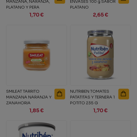
MANZANA, NARANJA,
ENVASES 100 g SABOR
PLATANO Y PERA
PLATANO
WILLIANS 1 ENVASE...
1,70 €
2,65 €
SMILEAT TARRITO
NUTRIBEN TOMATES
MANZANA NARANJA Y
PATATITAS Y TERNERA 1
ZANAHORIA
POTITO 235 G
1,85 €
1,70 €