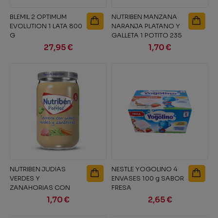
BLEMIL 2 OPTIMUM
NUTRIBEN MANZANA
EVOLUTION 1 LATA 800
NARANJA PLATANO Y
G
GALLETA 1 POTITO 235
g
27,95 €
1,70 €
NUTRIBEN JUDIAS
NESTLE YOGOLINO 4
VERDES Y
ENVASES 100 g SABOR
ZANAHORIAS CON
FRESA
TERNERA 1 POTITO 235
1,70 €
2,65 €
G