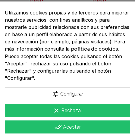
VERDURAS 1 POTITO
CON JUDIAS...
1,70 €
1,70 €
235 g
Utilizamos cookies propias y de terceros para mejorar
nuestros servicios, con fines analíticos y para
mostrarle publicidad relacionada con sus preferencias
en base a un perfil elaborado a partir de sus hábitos
de navegación (por ejemplo, páginas visitadas). Para
más información consulte la
política de cookies
.
Puede aceptar todas las cookies pulsando el botón
"Aceptar", rechazar su uso pulsando el botón
"Rechazar" y configurarlas pulsando el botón
NUTRIBEN POTITOS
NAN 2 OPTIPRO
"Configurar".
FRUTAS VARIADAS 1
SUPREME 1 ENVASE 800
ENVASE 235 g
G
tune
Configurar
1,70 €
25,95 €
clear
Rechazar
done_all
Aceptar