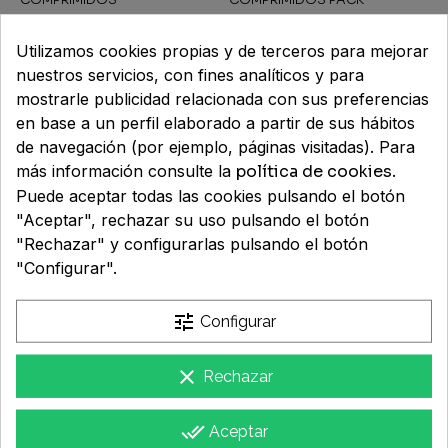
COMPRIMIDOS
COMPRIMIDOS PACK
PROMOCIONAL
8,95 €
30,95 €
Utilizamos cookies propias y de terceros para mejorar
nuestros servicios, con fines analíticos y para
mostrarle publicidad relacionada con sus preferencias
en base a un perfil elaborado a partir de sus hábitos
de navegación (por ejemplo, páginas visitadas). Para
más información consulte la
política de cookies
.
Puede aceptar todas las cookies pulsando el botón
"Aceptar", rechazar su uso pulsando el botón
"Rechazar" y configurarlas pulsando el botón
"Configurar".
LEOTRON MAGNESIO
BION3 ENERGY 50+ 30
ANGELINI 54
COMPRIMIDOS
COMPRIMIDOS
tune
Configurar
EFERVESCENTES
13,95 €
11,65 €
clear
Rechazar
done_all
Aceptar