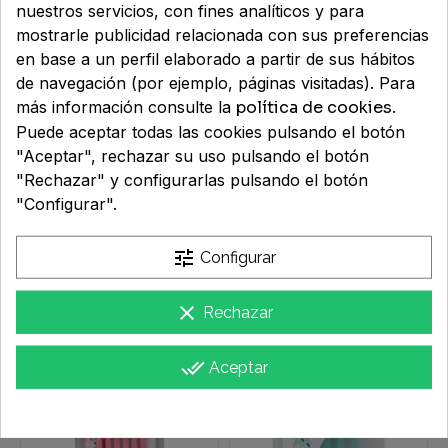
nuestros servicios, con fines analíticos y para
mostrarle publicidad relacionada con sus preferencias
en base a un perfil elaborado a partir de sus hábitos
de navegación (por ejemplo, páginas visitadas). Para
más información consulte la
política de cookies
.
Puede aceptar todas las cookies pulsando el botón
"Aceptar", rechazar su uso pulsando el botón
"Rechazar" y configurarlas pulsando el botón
"Configurar".
CEPILLO ESPACIO
CEPILLO ESPACIO
INTERPROXIMAL
INTERPROXIMAL
tune
Configurar
INTERPROX PLUS
INTERPROX SUPER
CONICO 6 UNIDADES
MICRO 6 UNIDADES
5,95 €
5,95 €
clear
Rechazar
done_all
Aceptar