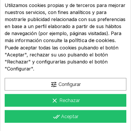
Utilizamos cookies propias y de terceros para mejorar
HÍGADO Y DETOX
SALUD MASCULINA
PSORIASIS
REGENERADORAS
SENSIBLES
LABIOS
PANES
CUIDADO OCULAR
SENSIBILIDAD SOLAR
PORTA CHUPETES
NERVIOSO
SUDORACIÓN EXCESIVA
RESPIRACIÓN
nuestros servicios, con fines analíticos y para
mostrarle publicidad relacionada con sus preferencias
SALUD NEUROLÓGICA Y COGNITIVA
SECO Y ESTROPEADO
TRATAMIENTOS ESPECIALES
LIMPIEZA
TOALLITAS
PROTECCIÓN SOLAR
VAJILLAS Y CUBIERTOS
OIDOS
VERRUGAS Y CALLOS
RUIDO Y AGUA
en base a un perfil elaborado a partir de sus hábitos
de navegación (por ejemplo, páginas visitadas). Para
SALUD OCULAR
TÓNICOS
MAQUILLAJE
OJOS
más información consulte la
política de cookies
.
Puede aceptar todas las cookies pulsando el botón
SUEÑO,ESTRÉS Y ÁNIMO
PIEL
"Aceptar", rechazar su uso pulsando el botón
"Rechazar" y configurarlas pulsando el botón
Farmacia Macías
VITAMINAS Y MINERALES
RESPIRATORIO
"Configurar".
Ldo. José Carlos Macías Infante (colegiado nº 776)
URINARIO
tune
Configurar
Colegio Oficial de Farmacéuticos de Huelva
NICA: 22484
clear
Rechazar
Av. Andalucía, 29 21100 Punta Umbría (Huelva)
Cómo llegar
done_all
Aceptar