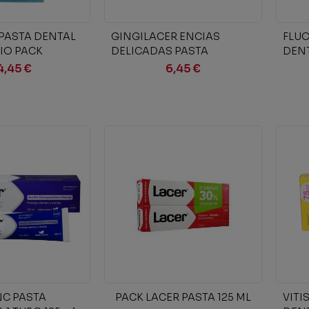
ir al carrito
Añadir al carrito
PASTA DENTAL
GINGILACER ENCIAS
FLUO
IO PACK
DELICADAS PASTA
DENT
DENTIFRICA 1 TUBO 75 ml
ML
4,45 €
6,45 €
ir al carrito
Añadir al carrito
C PASTA
PACK LACER PASTA 125 ML
VITI