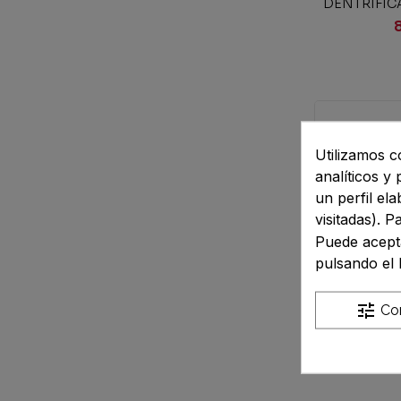
DENTRIFICA
SABOR ME
Utilizamos c
analíticos y
un perfil el
visitadas). 
Puede acepta
pulsando el 
tune
Con
Añad
LACERBLAN
DENTRIFICA
SABOR CIT