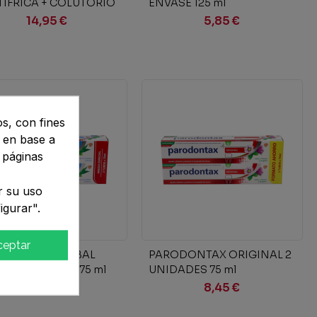
IFRICA + COLUTORIO
ENVASE 125 ml
ASES 150 ml + 1...
14,95 €
5,85 €
os, con fines
s en base a
 páginas
r su uso
igurar".
ceptar
Añadir al carrito
Añadir al carrito
ODONTAX HERBAL
PARODONTAX ORIGINAL 2
H 2 UNIDADES 75 ml
UNIDADES 75 ml
8,45 €
8,45 €