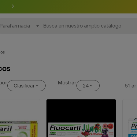
Realiza tus
encargos
personalizados
Parafarmacia
cos
cos
por
Mostrar
Clasificar
24
51 ar