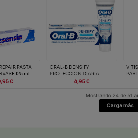
ir al carrito
Añadir al carrito
REPAIR PASTA
ORAL-B DENSIFY
VITI
NVASE 125 ml
PROTECCION DIARIA 1
PAST
ENVASE 75 ML
COL
9,95 €
4,95 €
Mostrando 24 de 51 ar
Carga más