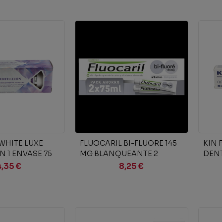
ir al carrito
Añadir al carrito
WHITE LUXE
FLUOCARIL BI-FLUORE 145
KIN 
N 1 ENVASE 75
MG BLANQUEANTE 2
DENT
ENVASES 75 ml
4,35 €
8,25 €