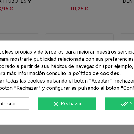
 1 TUBO 125 ml
DENT
NTA
2 ENV
8,95 €
10,25 €
ookies propias y de terceros para mejorar nuestros servici
 para mostrarle publicidad relacionada con sus preferencia
aborado a partir de sus hábitos de navegación (por ejemplo,
Para más información consulte la
política de cookies
.
r todas las cookies pulsando el botón "Aceptar", rechaza
botón "Rechazar" y configurarlas pulsando el botón "Conf
clear
done_all
figurar
Rechazar
A
ir al carrito
Añadir al carrito
C PASTA
DESENSIN REPAIR PASTA
PAR
 1 TUBO 125 ml
DENTAL + COLUTORIO 1
FRES
RUS
ENVASE 75 ml + 1 ENVASE...
8,87 €
16,95 €