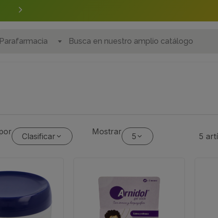
Realiza tus
encargos
personalizados
Parafarmacia
por
Mostrar
Clasificar
5
5 art