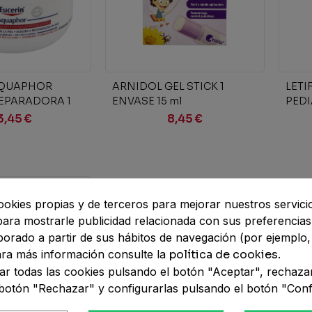
ir al carrito
Añadir al carrito
AQUAPHOR
ARNIDOL GEL STICK 1
LETI
EPARADORA 1
ENVASE 15 ml
PEDI
3,45 €
8,45 €
ookies propias y de terceros para mejorar nuestros servici
 para mostrarle publicidad relacionada con sus preferencia
aborado a partir de sus hábitos de navegación (por ejemplo,
Para más información consulte la
política de cookies
.
r todas las cookies pulsando el botón "Aceptar", rechaza
botón "Rechazar" y configurarlas pulsando el botón "Conf