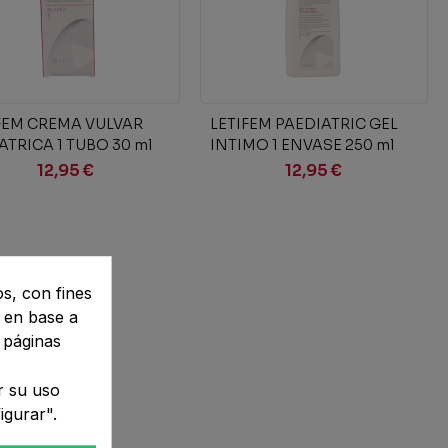
Añadir al carrito
Añadir al carrito
FEM CREMA VULVAR
LETIFEM PAEDIATRIC GEL
ATRICA 1 TUBO 30 ml
INTIMO 1 ENVASE 250 ml
12,95 €
12,95 €
os, con fines
s en base a
 páginas
r su uso
igurar".