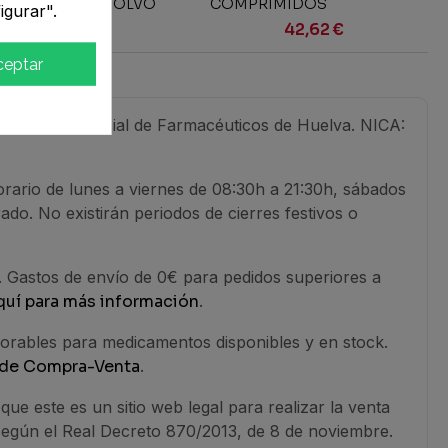
a) 60 SOBRES POLVO
COMPRIMIDOS
igurar".
A SUSPENSION ORAL
RECUBIERTOS
5,50 €
42,62 €
ceptar
tículos
6). Colegio Oficial de Farmacéuticos de Huelva. NICA:
rario de lunes a viernes de 08:30h a 21:30h, sábados
do. No existirán periodos de cierres festivos o
. Gastos de envío de 0€ para pedidos superiores a
quí para más información
.
borables para medicamentos disponibles y en stock.
 de Compra-Venta
.
ue este es un sitio web legal para realizar la venta
 según el Real Decreto 870/2013, de 8 de noviembre.