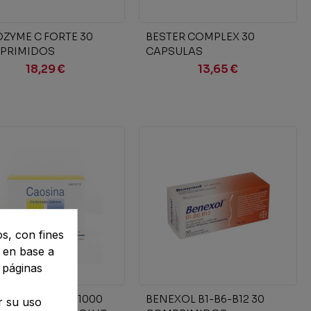
Añadir al carrito
Añadir al carrito
ZYME C FORTE 30
BESTER COMPLEX 30
PRIMIDOS
CAPSULAS
UBIERTOS
18,29 €
13,65 €
os, con fines
s en base a
 páginas
Añadir al carrito
INA 2500 mg (1000
BENEXOL B1-B6-B12 30
r su uso