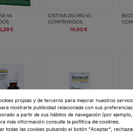
ir al carrito
Añadir al carrito
E 45
CISTINA 250 MG 40
BECO
DOS
COMPRIMIDOS
COM
TOS
REC
4,28 €
10,60 €
ookies propias y de terceros para mejorar nuestros servici
 para mostrarle publicidad relacionada con sus preferencia
aborado a partir de sus hábitos de navegación (por ejemplo,
Para más información consulte la
política de cookies
.
Añadir al carrito
VIT GOTAS
NATECAL 1500 MG (600 MG
CAOS
r todas las cookies pulsando el botón "Aceptar", rechaza