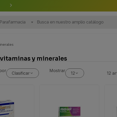
Realiza tus
encargos
personalizados
Parafarmacia
minerales
 vitaminas y minerales
por
Mostrar
Clasificar
12
12 ar