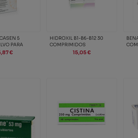
ir al carrito
Añadir al carrito
CASEN 5
HIDROXIL B1-B6-B12 30
BENA
LVO PARA
COMPRIMIDOS
COM
 ORAL
RECUBIERTOS
REC
3,87 €
15,05 €