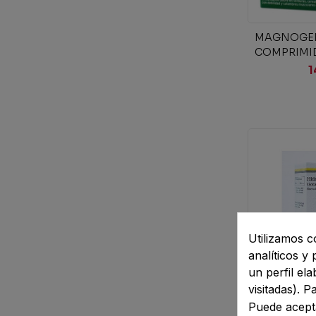
Añad
MAGNOGEN
COMPRIMI
RECUBIER
1
Utilizamos c
analíticos y
un perfil el
visitadas). 
HIDROPOLI
Puede acepta