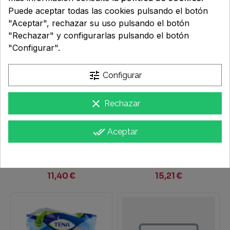
DERMOSEDA MAXI
LIGERA TENA DISCREET
Puede aceptar todas las cookies pulsando el botón
NIGHT BOLSA 12...
MAXI 12 UNIDADES
6,65 €
5,49 €
"Aceptar", rechazar su uso pulsando el botón
"Rechazar" y configurarlas pulsando el botón
"Configurar".
tune
Configurar
clear
Rechazar
done_all
Aceptar
ABSORBENTE
ABSORB INC ORINA
INCONTINENCIA ORINA
LIGERA TENA PANTS
DIA ANATOMICO TENA
SUPER T- GDE 12 U
SILHOUETTE BRAGA...
11,40 €
15,21 €