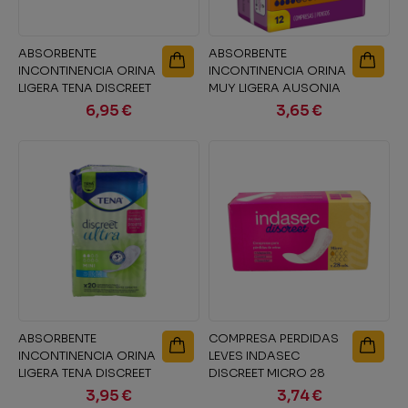
ABSORBENTE
ABSORBENTE
INCONTINENCIA ORINA
INCONTINENCIA ORINA
LIGERA TENA DISCREET
MUY LIGERA AUSONIA
MAXI NIGHT 12...
DISCREET EXTRA 10...
6,95 €
3,65 €
ABSORBENTE
COMPRESA PERDIDAS
INCONTINENCIA ORINA
LEVES INDASEC
LIGERA TENA DISCREET
DISCREET MICRO 28
ULTRA MINI 20...
UNIDADES
3,95 €
3,74 €