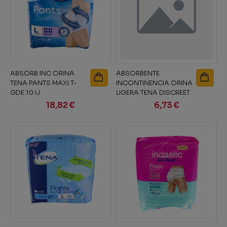
ABSORB INC ORINA
ABSORBENTE
TENA PANTS MAXI T-
INCONTINENCIA ORINA
GDE 10 U
LIGERA TENA DISCREET
EXTRA 20 UNIDADES
18,82 €
6,73 €