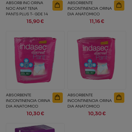
ABSORB INC ORINA
ABSORBENTE
NOC ANAT TENA
INCONTINENCIA ORINA
PANTS PLUS T- GDE 14
DIA ANATOMICO
U
INDASEC PANT PLUS
15,90 €
11,16 €
12...
ABSORBENTE
ABSORBENTE
INCONTINENCIA ORINA
INCONTINENCIA ORINA
DIA ANATOMICO
DIA ANATOMICO
INDASEC PANT SUPER
INDASEC PANT SUPER
10,30 €
10,30 €
10...
10...