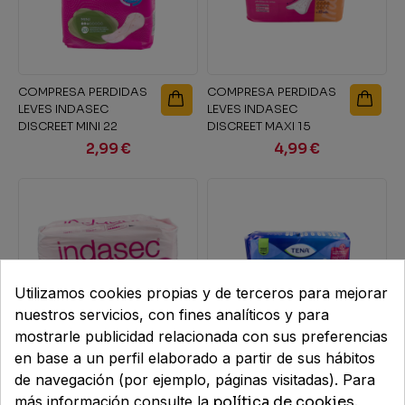
COMPRESA PERDIDAS
COMPRESA PERDIDAS
LEVES INDASEC
LEVES INDASEC
DISCREET MINI 22
DISCREET MAXI 15
UNIDADES
UNIDADES
2,99 €
4,99 €
Utilizamos cookies propias y de terceros para mejorar
nuestros servicios, con fines analíticos y para
mostrarle publicidad relacionada con sus preferencias
en base a un perfil elaborado a partir de sus hábitos
COMPRESA PERDIDAS
ABSORBENTE
de navegación (por ejemplo, páginas visitadas). Para
LEVES INDASEC
INCONTINENCIA ORINA
más información consulte la
política de cookies
.