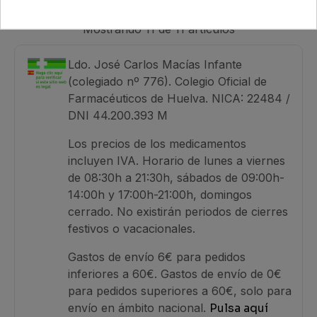
15,95 €
Mostrando 11 de 11 artículos
Ldo. José Carlos Macías Infante
(colegiado nº 776). Colegio Oficial de
Farmacéuticos de Huelva. NICA: 22484 /
DNI 44.200.393 M
Los precios de los medicamentos
incluyen IVA. Horario de lunes a viernes
de 08:30h a 21:30h, sábados de 09:00h-
14:00h y 17:00h-21:00h, domingos
cerrado. No existirán periodos de cierres
festivos o vacacionales.
Gastos de envío 6€ para pedidos
inferiores a 60€. Gastos de envío de 0€
para pedidos superiores a 60€, solo para
envío en ámbito nacional.
Pulsa aquí