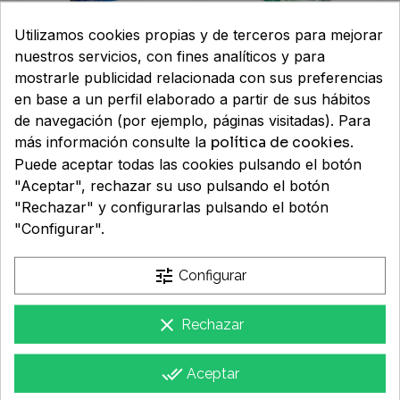
Utilizamos cookies propias y de terceros para mejorar
nuestros servicios, con fines analíticos y para
NICOTINELL 14 MG/24 H
NICORETTE 4 mg 30
mostrarle publicidad relacionada con sus preferencias
7 PARCHES
CHICLES
en base a un perfil elaborado a partir de sus hábitos
TRANSDERMICOS 35
MEDICAMENTOSOS
de navegación (por ejemplo, páginas visitadas). Para
MG
40,43 €
17,65 €
más información consulte la
política de cookies
.
Puede aceptar todas las cookies pulsando el botón
"Aceptar", rechazar su uso pulsando el botón
"Rechazar" y configurarlas pulsando el botón
"Configurar".
tune
Configurar
clear
Rechazar
NICORETTE 2 mg 30
CHICLES
done_all
Aceptar
MEDICAMENTOSOS