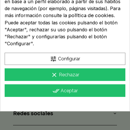
en base a un perfil elaborado a partir de sus hábitos
HÍGADO Y DETOX
SALUD MASCULINA
PSORIASIS
REGENERADORAS
SENSIBLES
LABIOS
PANES
CUIDADO OCULAR
SENSIBILIDAD SOLAR
PORTA CHUPETES
NERVIOSO
SUDORACIÓN EXCESIVA
RESPIRACIÓN
de navegación (por ejemplo, páginas visitadas). Para
más información consulte la
política de cookies
.
Farmacia Macías
Puede aceptar todas las cookies pulsando el botón
SALUD NEUROLÓGICA Y COGNITIVA
SECO Y ESTROPEADO
TRATAMIENTOS ESPECIALES
LIMPIEZA
TOALLITAS
PROTECCIÓN SOLAR
VAJILLAS Y CUBIERTOS
OIDOS
VERRUGAS Y CALLOS
RUIDO Y AGUA
Ldo. José Carlos Macías Infante (colegiado nº 776)
"Aceptar", rechazar su uso pulsando el botón
"Rechazar" y configurarlas pulsando el botón
Colegio Oficial de Farmacéuticos de Huelva
SALUD OCULAR
TÓNICOS
MAQUILLAJE
OJOS
"Configurar".
NICA: 22484
SUEÑO,ESTRÉS Y ÁNIMO
PIEL
Av. Andalucía, 29 21100 Punta Umbría (Huelva)
tune
Configurar
Cómo llegar
VITAMINAS Y MINERALES
RESPIRATORIO
clear
Rechazar
URINARIO
Legal
done_all
Aceptar
Atención al cliente
Redes sociales